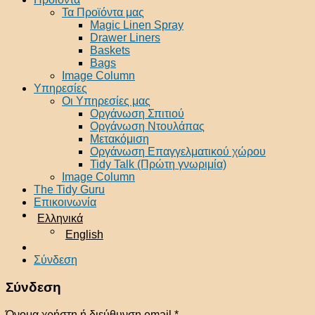
Τα Προϊόντα μας
Magic Linen Spray
Drawer Liners
Baskets
Bags
Image Column
Υπηρεσίες
Οι Υπηρεσίες μας
Οργάνωση Σπιτιού
Οργάνωση Ντουλάπας
Μετακόμιση
Οργάνωση Επαγγελματικού χώρου
Tidy Talk (Πρώτη γνωριμία)
Image Column
The Tidy Guru
Επικοινωνία
Ελληνικά
English
Σύνδεση
Σύνδεση
Όνομα χρήστη ή διεύθυνση email
*